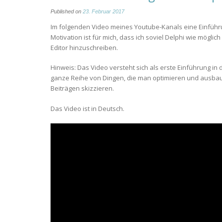
Published on
23. Februar 2017
Im folgenden Video meines Youtube-Kanals eine Einfü
Motivation ist für mich, dass ich soviel Delphi wie mögli
Editor hinzuschreiben.
Hinweis: Das Video versteht sich als erste Einführung in
ganze Reihe von Dingen, die man optimieren und ausbaue
Beiträgen skizzieren.
Das Video ist in Deutsch.