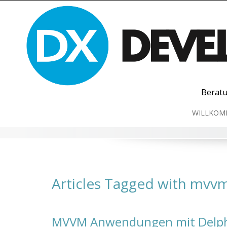
Skip
to
content
Beratu
WILLKOM
Articles Tagged with mvv
MVVM Anwendungen mit Delphi