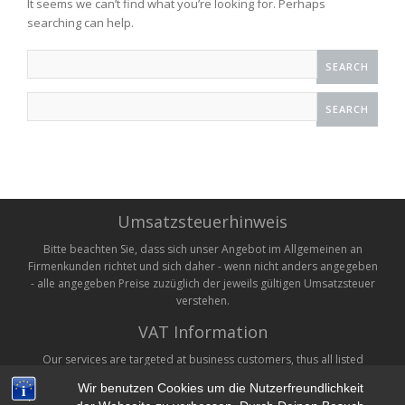
It seems we can’t find what you’re looking for. Perhaps
searching can help.
Search
for:
Search
for:
Umsatzsteuerhinweis
Bitte beachten Sie, dass sich unser Angebot im Allgemeinen an
Firmenkunden richtet und sich daher - wenn nicht anders angegeben
- alle angegeben Preise zuzüglich der jeweils gültigen Umsatzsteuer
verstehen.
VAT Information
Our services are targeted at business customers, thus all listed
prices are without VAT. VAT will be added on checkout where
Wir benutzen Cookies um die Nutzerfreundlichkeit
applicable.