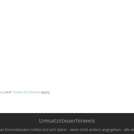
icy
and
Terms of Service
apply.
Umsatzsteuerhinweis
 an Firmenkunden richtet und sich daher - wenn nicht anders angegeben - alle a