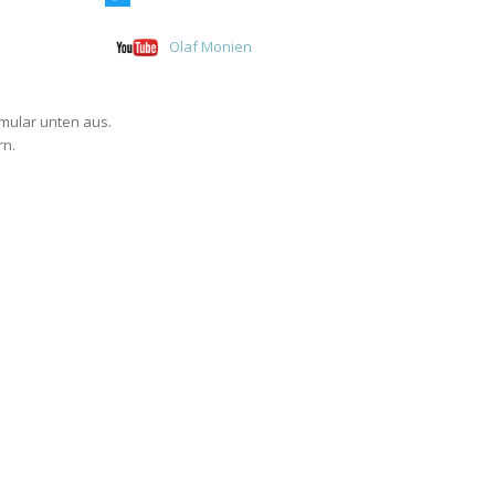
Olaf Monien
rmular unten aus.
rn.