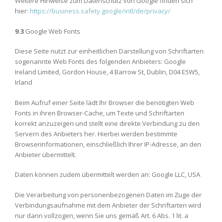
Weitere Hinweise zum Datenschutz von Google finden sich
hier:
https://business.safety.google
/intl
/de
/privacy
/
9.3
Google Web Fonts
Diese Seite nutzt zur einheitlichen Darstellung von Schriftarten
sogenannte Web Fonts des folgenden Anbieters: Google
Ireland Limited, Gordon House, 4 Barrow St, Dublin, D04 E5W5,
Irland
Beim Aufruf einer Seite lädt Ihr Browser die benötigten Web
Fonts in ihren Browser-Cache, um Texte und Schriftarten
korrekt anzuzeigen und stellt eine direkte Verbindung zu den
Servern des Anbieters her. Hierbei werden bestimmte
Browserinformationen, einschließlich Ihrer IP-Adresse, an den
Anbieter übermittelt.
Daten können zudem übermittelt werden an: Google LLC, USA
Die Verarbeitung von personenbezogenen Daten im Zuge der
Verbindungsaufnahme mit dem Anbieter der Schriftarten wird
nur dann vollzogen, wenn Sie uns gemäß Art. 6 Abs. 1 lit. a