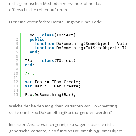
nicht-generischen Methoden verwende, ohne das
offensichtliche Fehler auftreten.
Hier eine vereinfachte Darstellung von Kim’s Code:
1
TFoo = 
class
(TObject)
2
public
3
function
DoSomething(SomeObject: TValue):
4
function
DoSomething<T>(SomeObject: T): 
s
5
end
;
6
7
TBar = 
class
(TObject)
8
end
;
9
10
//...
11
12
var
Foo := TFoo
.
Create;
13
var
Bar := TBar
.
Create;
14
15
Foo
.
DoSomething(Bar);
Welche der beiden möglichen Varianten von DoSomething
sollte durch Foo.DoSomething(Bar) aufgerufen werden?
Im ersten Ansatz war ich geneigt zu sagen, dass die nicht-
generische Variante, also function DoSomething(SomeObject: