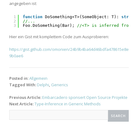
angegeben ist:
1
function
DoSomething<T>(SomeObject: T): 
string
2
//...
3
Foo
.
DoSomething(Bar); 
//<T> is inferred from "
Hier ein Gist mit komplettem Code zum Ausprobieren:
https://gist.github.com/omonien/24b9b4ba64d46bdfa478615e8e
9b0ae6
Posted in:
Allgemein
Tagged With:
Delphi
,
Generics
Post
Previous Article:
Embarcadero sponsert Open Source Projekte
navigation
Next Article:
Type-Inference in Generic Methods
Search
for: